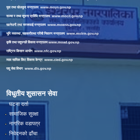
युवा तथा खेलकुद मन्त्रालय
www.moys.gov.np
सञ्चा र तथा सूचना प्रविधि मन्त्रालय
www.mocit.gov.np
खानेपानी तथा सरसफाई मन्त्रालय
www.mowss.gov.np
भूमि व्यवस्था ,सहकारीतथा गरिबी निवारण मन्त्रालय
www.molrm.gov.np
कृषि तथा पशुपन्छी विकास मन्त्रालय
www.moad.gov.np
राष्ट्रिय किसान आयोग
www.nfc.gov.np
व्याव सायिक किट विकास केन्द्र
www.cied.gov.np
पशु सेवा विभाग
www.dls.gov.np
विधुतीय शुसासन सेवा
घटना दर्ता
सामाजिक सुरक्षा
नागरिक वडापत्र
निवेदनको ढाँचा