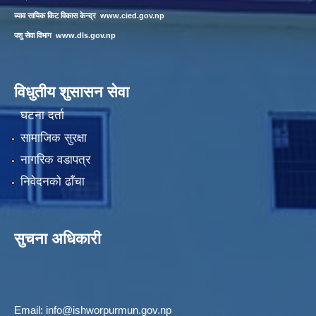
व्याव सायिक किट विकास केन्द्र
www.cied.gov.np
पशु सेवा विभाग
www.dls.gov.np
विधुतीय शुसासन सेवा
घटना दर्ता
सामाजिक सुरक्षा
नागरिक वडापत्र
निवेदनको ढाँचा
सुचना अधिकारी
Email:
info@ishworpurmun.gov.np