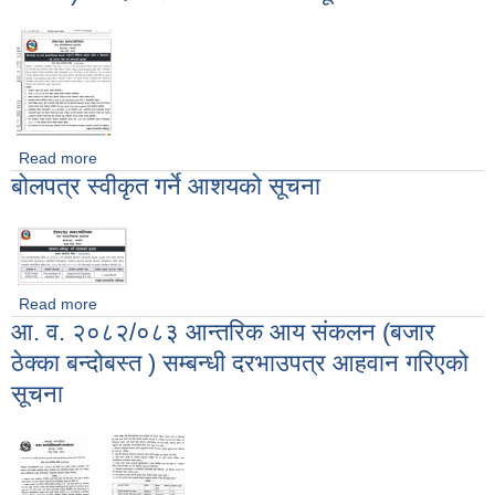
Read more
about Ready to eat food (तयारी पौष्टिक आहार खिर र खिचडी) को
बोलपत्र स्वीकृत गर्ने आशयको सूचना
दर रेट पेश गर्ने सम्बन्धी सूचना
Read more
about बोलपत्र स्वीकृत गर्ने आशयको सूचना
आ. व. २०८२/०८३ आन्तरिक आय संकलन (बजार
ठेक्का बन्दोबस्त ) सम्बन्धी दरभाउपत्र आहवान गरिएको
सूचना