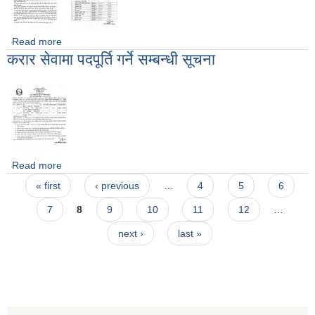
Read more
about आ. व. २०८२/०८३ आन्तरिक आय संकलन (बजार ठेक्का बन्दोबस्त
करार सेवामा पदपूर्ति गर्ने सम्बन्धी सूचना
) सम्बन्धी दरभाउपत्र आहवान गरिएको सूचना
Read more
about करार सेवामा पदपूर्ति गर्ने सम्बन्धी सूचना
Pages
« first
‹ previous
…
4
5
6
7
8
9
10
11
12
…
next ›
last »