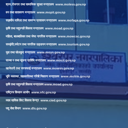
श्रम,रोजगार तथा सामाजिक सुरक्षा मन्त्रालय
www.moless.gov.np
वन तथा वातावरण मन्त्रालय
www.mopit.gov.np
सङ्घीय मामिला तथा सामान्य प्रशासन मन्त्रालय
www.mofaga.gov.np
कृषि तथा पशुपन्छी विकास मन्त्रालय
www.moad.gov.np
महिला, बालबालिका तथा जेष्ठ नागरिक मन्त्रालय
www.mowcsc.gov.np
सस्कृंति,पर्यटन तथा नागरिक उड्डयन मन्त्रालय
www.tourism.gov.np
युवा तथा खेलकुद मन्त्रालय
www.moys.gov.np
सञ्चा र तथा सूचना प्रविधि मन्त्रालय
www.mocit.gov.np
खानेपानी तथा सरसफाई मन्त्रालय
www.mowss.gov.np
भूमि व्यवस्था ,सहकारीतथा गरिबी निवारण मन्त्रालय
www.molrm.gov.np
कृषि तथा पशुपन्छी विकास मन्त्रालय
www.moad.gov.np
राष्ट्रिय किसान आयोग
www.nfc.gov.np
व्याव सायिक किट विकास केन्द्र
www.cied.gov.np
पशु सेवा विभाग
www.dls.gov.np