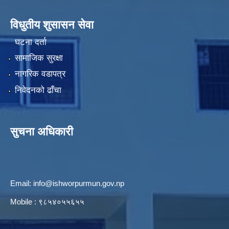
विधुतीय शुसासन सेवा
घटना दर्ता
सामाजिक सुरक्षा
नागरिक वडापत्र
निवेदनको ढाँचा
सुचना अधिकारी
Email:
info@ishworpurmun.gov.np
Mobile : ९८५४०५५६५५