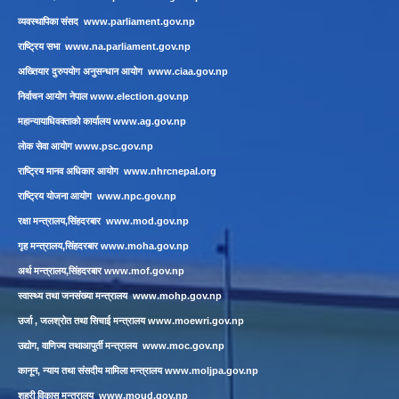
व्यवस्थापिका संसद
www.parliament.gov.np
राष्ट्रिय सभा
www.na.parliament.gov.np
अख्तियार दुरुपयोग अनुसन्धान आयोग
www.ciaa.gov.np
निर्वाचन आयोग नेपाल
www.election.gov.np
महान्यायाधिवक्ताको कार्यालय
www.ag.gov.np
लाेक सेवा आयाेग
www.psc.gov.np
राष्ट्रिय मानव अधिकार आयोग
www.nhrcnepal.org
राष्ट्रिय योजना आयोग
www.npc.gov.np
रक्षा मन्त्रालय,सिंहदरबार
www.mod.gov.np
गृह मन्त्रालय,सिंहदरबार
www.moha.gov.np
अर्थ मन्त्रालय,सिंहदरबार
www.mof.gov.np
स्वास्थ्य तथा जनसंख्या मन्त्रालय
www.mohp.gov.np
उर्जा , जलश्रोत तथा सिचाई मन्त्रालय
www.moewri.gov.np
उद्योग, वाणिज्य तथाआपुर्ती मन्त्रालय
www.moc.gov.np
कानून, न्याय तथा संसदीय मामिला मन्त्रालय
www.moljpa.gov.np
शहरी विकास मन्त्रालय
www.moud.gov.np