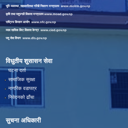
भूमि व्यवस्था ,सहकारीतथा गरिबी निवारण मन्त्रालय
www.molrm.gov.np
कृषि तथा पशुपन्छी विकास मन्त्रालय
www.moad.gov.np
राष्ट्रिय किसान आयोग
www.nfc.gov.np
व्याव सायिक किट विकास केन्द्र
www.cied.gov.np
पशु सेवा विभाग
www.dls.gov.np
विधुतीय शुसासन सेवा
घटना दर्ता
सामाजिक सुरक्षा
नागरिक वडापत्र
निवेदनको ढाँचा
सुचना अधिकारी