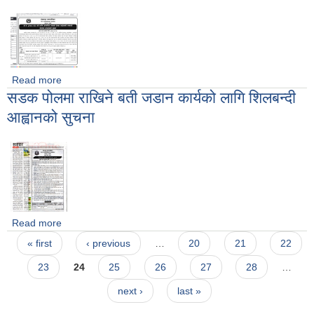
Read more
about आ.व. २०७९/०८० को लागि आन्तरिक आयको ठेक्का वन्दोवस्ती
सडक पोलमा राखिने बती जडान कार्यको लागि शिलबन्दी
सम्वन्धी बोलपत्र आव्हानको सूचना
आह्वानको सुचना
Read more
about सडक पोलमा राखिने बती जडान कार्यको लागि शिलबन्दी आह्वानको
Pages
सुचना
« first
‹ previous
…
20
21
22
23
24
25
26
27
28
…
next ›
last »