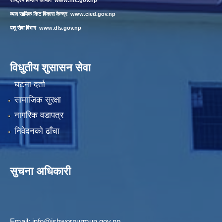
राष्ट्रिय किसान आयोग
www.nfc.gov.np
व्याव सायिक किट विकास केन्द्र
www.cied.gov.np
पशु सेवा विभाग
www.dls.gov.np
विधुतीय शुसासन सेवा
घटना दर्ता
सामाजिक सुरक्षा
नागरिक वडापत्र
निवेदनको ढाँचा
सुचना अधिकारी
Email:
info@ishworpurmun.gov.np