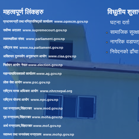
महत्वपूर्ण लिंकहरु
विधुतीय शुस
घटना दर्ता
प्रधानमन्त्री तथा मन्त्रिपरिषद्को कार्यालय
www.opmcm.gov.np
सर्वोच्च अदालत
www.supremecourt.gov.np
सामाजिक सुरक्ष
व्यवस्थापिका संसद
www.parliament.gov.np
नागरिक वडापत्
राष्ट्रिय सभा
www.na.parliament.gov.np
निवेदनको ढाँचा
अख्तियार दुरुपयोग अनुसन्धान आयोग
www.ciaa.gov.np
निर्वाचन आयोग नेपाल
www.election.gov.np
महान्यायाधिवक्ताको कार्यालय
www.ag.gov.np
लाेक सेवा आयाेग
www.psc.gov.np
राष्ट्रिय मानव अधिकार आयोग
www.nhrcnepal.org
राष्ट्रिय योजना आयोग
www.npc.gov.np
रक्षा मन्त्रालय,सिंहदरबार
www.mod.gov.np
गृह मन्त्रालय,सिंहदरबार
www.moha.gov.np
अर्थ मन्त्रालय,सिंहदरबार
www.mof.gov.np
स्वास्थ्य तथा जनसंख्या मन्त्रालय
www.mohp.gov.np