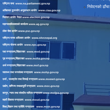
राष्ट्रिय सभा
www.na.parliament.gov.np
निवेदनको ढाँचा
अख्तियार दुरुपयोग अनुसन्धान आयोग
www.ciaa.gov.np
निर्वाचन आयोग नेपाल
www.election.gov.np
महान्यायाधिवक्ताको कार्यालय
www.ag.gov.np
लाेक सेवा आयाेग
www.psc.gov.np
राष्ट्रिय मानव अधिकार आयोग
www.nhrcnepal.org
राष्ट्रिय योजना आयोग
www.npc.gov.np
रक्षा मन्त्रालय,सिंहदरबार
www.mod.gov.np
गृह मन्त्रालय,सिंहदरबार
www.moha.gov.np
अर्थ मन्त्रालय,सिंहदरबार
www.mof.gov.np
स्वास्थ्य तथा जनसंख्या मन्त्रालय
www.mohp.gov.np
उर्जा , जलश्रोत तथा सिचाई मन्त्रालय
www.moewri.gov.np
उद्योग, वाणिज्य तथाआपुर्ती मन्त्रालय
www.moc.gov.np
कानून, न्याय तथा संसदीय मामिला मन्त्रालय
www.moljpa.gov.np
शहरी विकास मन्त्रालय
www.moud.gov.np
शिक्षा,विज्ञान तथा प्रविधि मन्त्रालय
www.most.gov.np