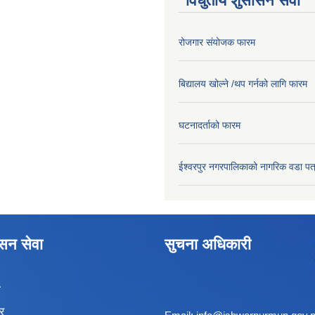
विधुतीय शुसासन सेवा
रोजगार संयोजक फारम
बिद्यालय खोल्ने /थप गर्नको लागि फारम
घटनादर्ताको फारम
ईश्वरपुर नगरपालिकाको नागरिक वडा पत
ासन सेवा
सुचना अधिकारी
ा
र