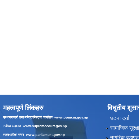
महत्वपूर्ण लिंकहरु
विधुतीय शुस
घटना दर्ता
प्रधानमन्त्री तथा मन्त्रिपरिषद्को कार्यालय
www.opmcm.gov.np
सर्वोच्च अदालत
www.supremecourt.gov.np
सामाजिक सुरक्ष
व्यवस्थापिका संसद
www.parliament.gov.np
नागरिक वडापत्