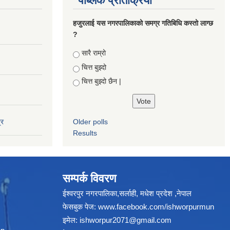
पब्लिक प्रतिक्रिया
हजुरलाई यस नगरपालिकाको समग्र गतिबिधि कस्तो लाग्छ
?
Choices
सारै राम्रो
चित्त बुझ्दो
चित्त बुझ्दो छैन |
्र
Older polls
Results
सम्पर्क विवरण
ईश्वरपुर नगरपालिका,सर्लाही, मधेश प्रदेश ,नेपाल
फेसबुक पेज:
www.facebook.com/ishworpurmun
इमेल:
ishworpur2071@gmail.com