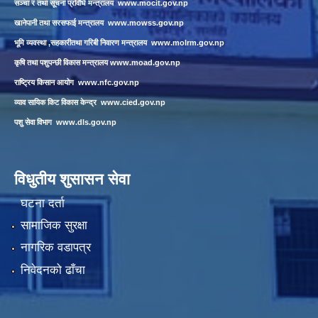
सञ्चा र तथा सूचना प्रविधि मन्त्रालय
www.mocit.gov.np
खानेपानी तथा सरसफाई मन्त्रालय
www.mowss.gov.np
भूमि व्यवस्था ,सहकारीतथा गरिबी निवारण मन्त्रालय
www.molrm.gov.np
कृषि तथा पशुपन्छी विकास मन्त्रालय
www.moad.gov.np
राष्ट्रिय किसान आयोग
www.nfc.gov.np
व्याव सायिक किट विकास केन्द्र
www.cied.gov.np
पशु सेवा विभाग
www.dls.gov.np
विधुतीय शुसासन सेवा
घटना दर्ता
सामाजिक सुरक्षा
नागरिक वडापत्र
निवेदनको ढाँचा