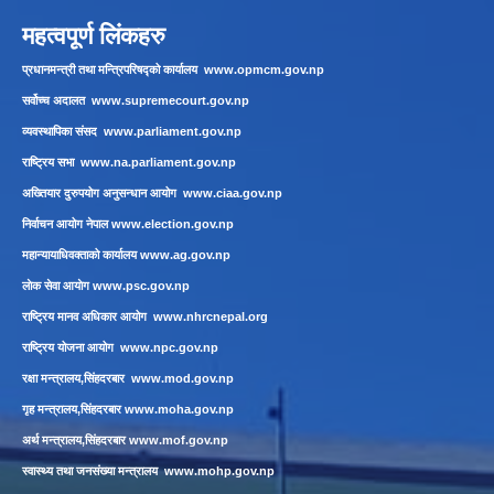
महत्वपूर्ण लिंकहरु
प्रधानमन्त्री तथा मन्त्रिपरिषद्को कार्यालय
www.opmcm.gov.np
सर्वोच्च अदालत
www.supremecourt.gov.np
व्यवस्थापिका संसद
www.parliament.gov.np
राष्ट्रिय सभा
www.na.parliament.gov.np
अख्तियार दुरुपयोग अनुसन्धान आयोग
www.ciaa.gov.np
निर्वाचन आयोग नेपाल
www.election.gov.np
महान्यायाधिवक्ताको कार्यालय
www.ag.gov.np
लाेक सेवा आयाेग
www.psc.gov.np
राष्ट्रिय मानव अधिकार आयोग
www.nhrcnepal.org
राष्ट्रिय योजना आयोग
www.npc.gov.np
रक्षा मन्त्रालय,सिंहदरबार
www.mod.gov.np
गृह मन्त्रालय,सिंहदरबार
www.moha.gov.np
अर्थ मन्त्रालय,सिंहदरबार
www.mof.gov.np
स्वास्थ्य तथा जनसंख्या मन्त्रालय
www.mohp.gov.np