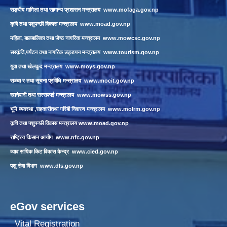
सङ्घीय मामिला तथा सामान्य प्रशासन मन्त्रालय
www.mofaga.gov.np
कृषि तथा पशुपन्छी विकास मन्त्रालय
www.moad.gov.np
महिला, बालबालिका तथा जेष्ठ नागरिक मन्त्रालय
www.mowcsc.gov.np
सस्कृंति,पर्यटन तथा नागरिक उड्डयन मन्त्रालय
www.tourism.gov.np
युवा तथा खेलकुद मन्त्रालय
www.moys.gov.np
सञ्चा र तथा सूचना प्रविधि मन्त्रालय
www.mocit.gov.np
खानेपानी तथा सरसफाई मन्त्रालय
www.mowss.gov.np
भूमि व्यवस्था ,सहकारीतथा गरिबी निवारण मन्त्रालय
www.molrm.gov.np
कृषि तथा पशुपन्छी विकास मन्त्रालय
www.moad.gov.np
राष्ट्रिय किसान आयोग
www.nfc.gov.np
व्याव सायिक किट विकास केन्द्र
www.cied.gov.np
पशु सेवा विभाग
www.dls.gov.np
eGov services
Vital Registration