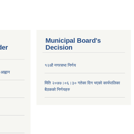
Municipal Board's
der
Decision
१२औ नगरसभा निर्णय
 आह्वान
मिति २०७७।०६।३० गतेका दिन भएकाे कार्यपालिका
बैठकको निर्णयहरु