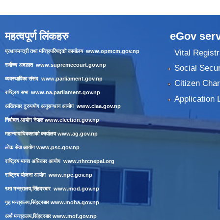
महत्वपूर्ण लिंकहरु
eGov serv
Vital Registr
प्रधानमन्त्री तथा मन्त्रिपरिषद्को कार्यालय
www.opmcm.gov.np
सर्वोच्च अदालत
www.supremecourt.gov.np
Social Secur
व्यवस्थापिका संसद
www.parliament.gov.np
Citizen Char
राष्ट्रिय सभा
www.na.parliament.gov.np
Application 
अख्तियार दुरुपयोग अनुसन्धान आयोग
www.ciaa.gov.np
निर्वाचन आयोग नेपाल
www.election.gov.np
महान्यायाधिवक्ताको कार्यालय
www.ag.gov.np
लाेक सेवा आयाेग
www.psc.gov.np
राष्ट्रिय मानव अधिकार आयोग
www.nhrcnepal.org
राष्ट्रिय योजना आयोग
www.npc.gov.np
रक्षा मन्त्रालय,सिंहदरबार
www.mod.gov.np
गृह मन्त्रालय,सिंहदरबार
www.moha.gov.np
अर्थ मन्त्रालय,सिंहदरबार
www.mof.gov.np