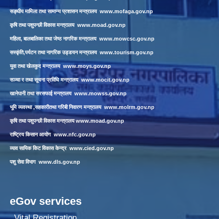
सङ्घीय मामिला तथा सामान्य प्रशासन मन्त्रालय
www.mofaga.gov.np
कृषि तथा पशुपन्छी विकास मन्त्रालय
www.moad.gov.np
महिला, बालबालिका तथा जेष्ठ नागरिक मन्त्रालय
www.mowcsc.gov.np
सस्कृंति,पर्यटन तथा नागरिक उड्डयन मन्त्रालय
www.tourism.gov.np
युवा तथा खेलकुद मन्त्रालय
www.moys.gov.np
सञ्चा र तथा सूचना प्रविधि मन्त्रालय
www.mocit.gov.np
खानेपानी तथा सरसफाई मन्त्रालय
www.mowss.gov.np
भूमि व्यवस्था ,सहकारीतथा गरिबी निवारण मन्त्रालय
www.molrm.gov.np
कृषि तथा पशुपन्छी विकास मन्त्रालय
www.moad.gov.np
राष्ट्रिय किसान आयोग
www.nfc.gov.np
व्याव सायिक किट विकास केन्द्र
www.cied.gov.np
पशु सेवा विभाग
www.dls.gov.np
eGov services
Vital Registration