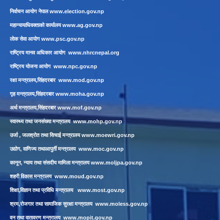
निर्वाचन आयोग नेपाल
www.election.gov.np
महान्यायाधिवक्ताको कार्यालय
www.ag.gov.np
लाेक सेवा आयाेग
www.psc.gov.np
राष्ट्रिय मानव अधिकार आयोग
www.nhrcnepal.org
राष्ट्रिय योजना आयोग
www.npc.gov.np
रक्षा मन्त्रालय,सिंहदरबार
www.mod.gov.np
गृह मन्त्रालय,सिंहदरबार
www.moha.gov.np
अर्थ मन्त्रालय,सिंहदरबार
www.mof.gov.np
स्वास्थ्य तथा जनसंख्या मन्त्रालय
www.mohp.gov.np
उर्जा , जलश्रोत तथा सिचाई मन्त्रालय
www.moewri.gov.np
उद्योग, वाणिज्य तथाआपुर्ती मन्त्रालय
www.moc.gov.np
कानून, न्याय तथा संसदीय मामिला मन्त्रालय
www.moljpa.gov.np
शहरी विकास मन्त्रालय
www.moud.gov.np
शिक्षा,विज्ञान तथा प्रविधि मन्त्रालय
www.most.gov.np
श्रम,रोजगार तथा सामाजिक सुरक्षा मन्त्रालय
www.moless.gov.np
वन तथा वातावरण मन्त्रालय
www.mopit.gov.np