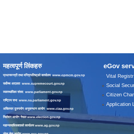
महत्वपूर्ण लिंकहरु
eGov serv
Vital Registr
प्रधानमन्त्री तथा मन्त्रिपरिषद्को कार्यालय
www.opmcm.gov.np
सर्वोच्च अदालत
www.supremecourt.gov.np
Social Secur
व्यवस्थापिका संसद
www.parliament.gov.np
Citizen Char
राष्ट्रिय सभा
www.na.parliament.gov.np
Application 
अख्तियार दुरुपयोग अनुसन्धान आयोग
www.ciaa.gov.np
निर्वाचन आयोग नेपाल
www.election.gov.np
महान्यायाधिवक्ताको कार्यालय
www.ag.gov.np
लाेक सेवा आयाेग
www.psc.gov.np