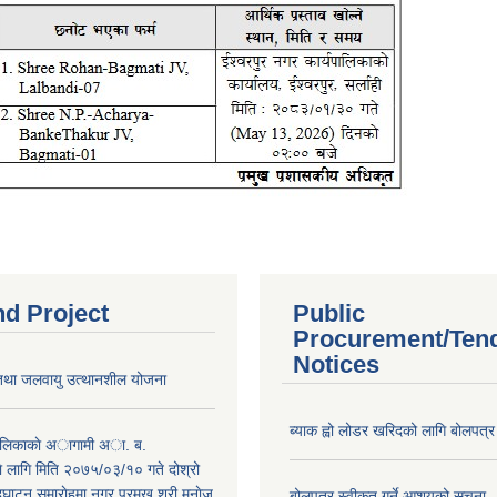
nd Project
Public
Procurement/Ten
Notices
 तथा जलवायु उत्थानशील योजना
ब्याक ह्वो लोडर खरिदको लागि बोलपत्र
पालिकाकाे अागामी अा. ब.
 लागि मिति २०७५/०३/१० गते दोश्रो
ाटन समाराेहमा नगर प्रमुख श्री मनाेज
बोलपत्र स्वीकृत गर्ने आशयको सूचना