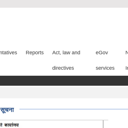
tatives
Reports
Act, law and
eGov
N
directives
services
I
ी सूचना