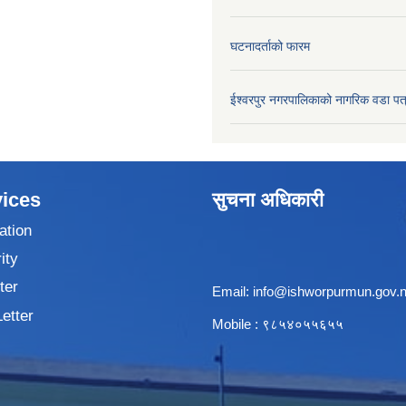
घटनादर्ताको फारम
ईश्वरपुर नगरपालिकाको नागरिक वडा पत
ices
सुचना अधिकारी
ation
ity
ter
Email:
info@ishworpurmun.gov.
Letter
Mobile : ९८५४०५५६५५